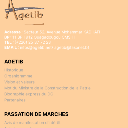
Adresse :
Secteur 52, Avenue Mohammar KADHAFI ;
BP :
11 BP 1912 Ouagadougou CMS 11
TEL :
(+226) 25 37 72 23
EMAIL :
infos@agetib.net/ agetib@fasonet.bf
AGETIB
Historique
Organigramme
Vision et valeurs
Mot du Ministre de la Construction de la Patrie
Biographie express du DG
Partenaires
PASSATION DE MARCHES
Avis de manifestation d'intérêt