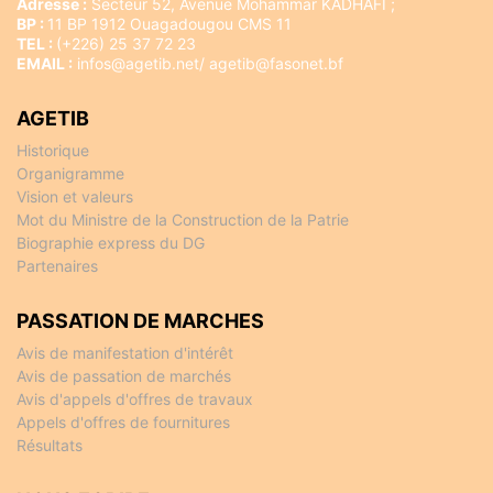
Adresse :
Secteur 52, Avenue Mohammar KADHAFI ;
BP :
11 BP 1912 Ouagadougou CMS 11
TEL :
(+226) 25 37 72 23
EMAIL :
infos@agetib.net/ agetib@fasonet.bf
AGETIB
Historique
Organigramme
Vision et valeurs
Mot du Ministre de la Construction de la Patrie
Biographie express du DG
Partenaires
PASSATION DE MARCHES
Avis de manifestation d'intérêt
Avis de passation de marchés
Avis d'appels d'offres de travaux
Appels d'offres de fournitures
Résultats