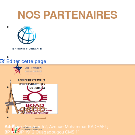
NOS PARTENAIRES
Editer cette page
Adresse :
Secteur 52, Avenue Mohammar KADHAFI ;
BP :
11 BP 1912 Ouagadougou CMS 11