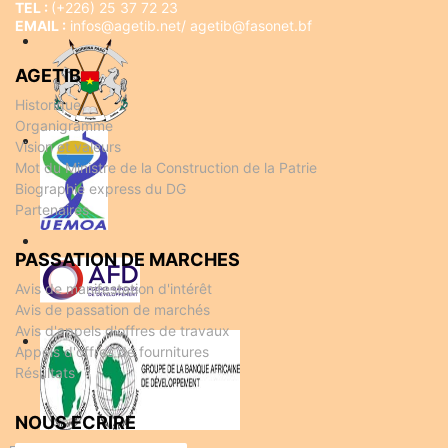
TEL :
(+226) 25 37 72 23
EMAIL :
infos@agetib.net/ agetib@fasonet.bf
AGETIB
Historique
Organigramme
Vision et valeurs
Mot du Ministre de la Construction de la Patrie
Biographie express du DG
Partenaires
PASSATION DE MARCHES
Avis de manifestation d'intérêt
Avis de passation de marchés
Avis d'appels d'offres de travaux
Appels d'offres de fournitures
Résultats
NOUS ECRIRE