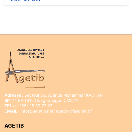
Adresse :
Secteur 52, Avenue Mohammar KADHAFI ;
BP :
11 BP 1912 Ouagadougou CMS 11
TEL :
(+226) 25 37 72 23
EMAIL :
infos@agetib.net/ agetib@fasonet.bf
AGETIB