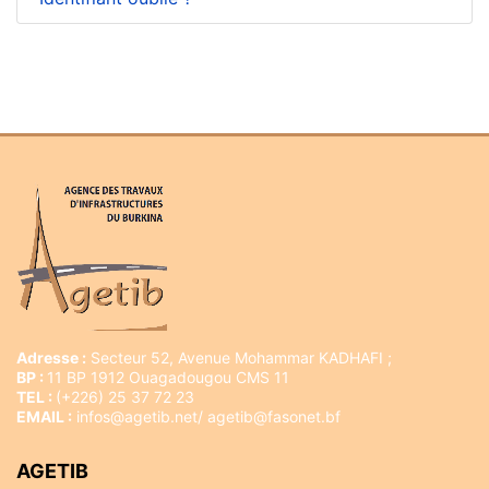
Adresse :
Secteur 52, Avenue Mohammar KADHAFI ;
BP :
11 BP 1912 Ouagadougou CMS 11
TEL :
(+226) 25 37 72 23
EMAIL :
infos@agetib.net/ agetib@fasonet.bf
AGETIB