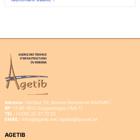
Adresse :
Secteur 52, Avenue Mohammar KADHAFI ;
BP :
11 BP 1912 Ouagadougou CMS 11
TEL :
(+226) 25 37 72 23
EMAIL :
infos@agetib.net/ agetib@fasonet.bf
AGETIB